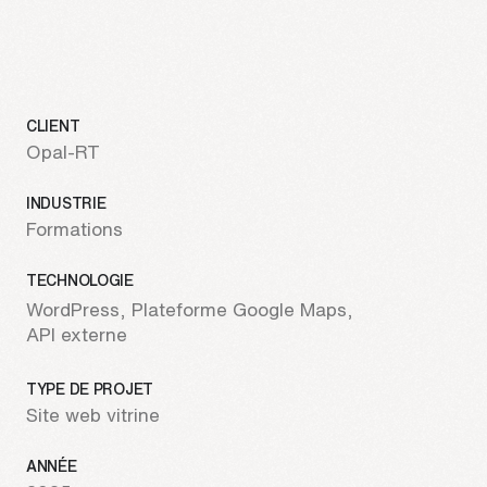
info@treize.pro
438-940-2500
7236 rue Waverly, bureau 403.7
CLIENT
Montréal, QC H2R 0C2
Opal-RT
INDUSTRIE
Formations
TECHNOLOGIE
WordPress
Plateforme Google Maps
API externe
TYPE DE PROJET
Site web vitrine
ANNÉE