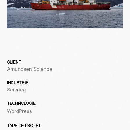
info@treize.pro
438-940-2500
7236 rue Waverly, bureau 403.7
Montréal, QC H2R 0C2
CLIENT
Amundsen Science
INDUSTRIE
Science
TECHNOLOGIE
WordPress
TYPE DE PROJET