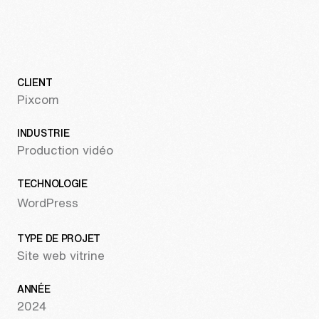
info@treize.pro
438-940-2500
7236 rue Waverly, bureau 403.7
CLIENT
Montréal, QC H2R 0C2
Pixcom
INDUSTRIE
Production vidéo
TECHNOLOGIE
WordPress
TYPE DE PROJET
Site web vitrine
ANNÉE
2024