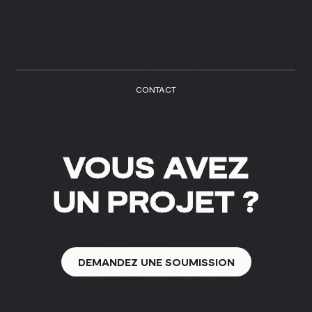
info@treize.pro
438-940-2500
7236 rue Waverly, bureau 403.7
Montréal, QC H2R 0C2
CONTACT
VOUS AVEZ
UN PROJET ?
DEMANDEZ UNE SOUMISSION