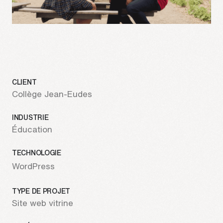
info@treize.pro
438-940-2500
7236 rue Waverly, bureau 403.7
Montréal, QC H2R 0C2
CLIENT
Collège Jean-Eudes
INDUSTRIE
Éducation
TECHNOLOGIE
WordPress
TYPE DE PROJET
Site web vitrine