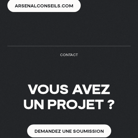
info@treize.pro
ARSENALCONSEILS.COM
438-940-2500
7236 rue Waverly, bureau 403.7
Montréal, QC H2R 0C2
CONTACT
VOUS AVEZ
UN PROJET ?
DEMANDEZ UNE SOUMISSION