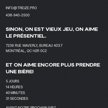
INFO@TREIZE.PRO
438-940-2500
SINON, ON EST VIEUX JEU, ON AIME
LE PRÉSENTIEL.
7236 RUE WAVERLY, BUREAU 403.7
MONTRÉAL, QC H2R 0C2
ET ON AIME ENCORE PLUS PRENDRE
UNE BIÈRE!
5
JOURS
14
HEURES
40
MINUTES
29
SECONDES
AVANT NOTRE PROCHAIN 5@7