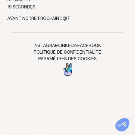
info@treize.pro
19
SECONDES
438-940-2500
AVANT NOTRE PROCHAIN 5@7
7236 rue Waverly, bureau 403.7
Montréal, QC H2R 0C2
INSTAGRAM
LINKEDIN
FACEBOOK
POLITIQUE DE CONFIDENTIALITÉ
PARAMÈTRES DES COOKIES