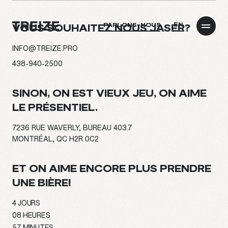
EN
PARLONS-NOUS
VOUS SOUHAITEZ NOUS JASER?
INFO@TREIZE.PRO
438-940-2500
À PROPOS
SINON, ON EST VIEUX JEU, ON AIME
LE PRÉSENTIEL.
EXPERTISE
7236 RUE WAVERLY, BUREAU 403.7
MONTRÉAL, QC H2R 0C2
PROJETS
ET ON AIME ENCORE PLUS PRENDRE
CULTURE
UNE BIÈRE!
4
JOURS
BLOGUE
08
HEURES
57
MINUTES